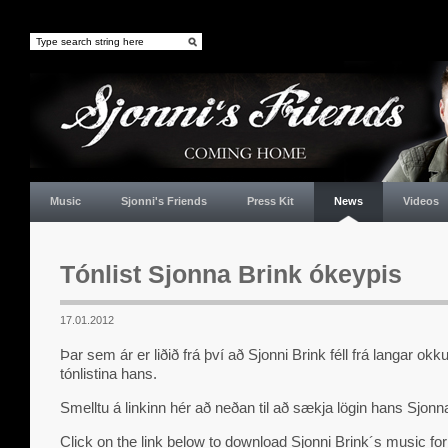
Music
Sjonni's Friends
Press Kit
News
Videos
Tónlist Sjonna Brink ókeypis
17.01.2012
Þar sem ár er liðið frá því að Sjonni Brink féll frá langar o
tónlistina hans.
Smelltu á linkinn hér að neðan til að sækja lögin hans Sjonn
Click on the link below to download Sjonni Brink´s music for 