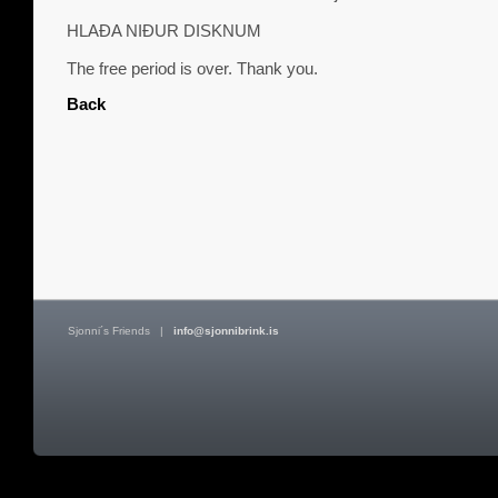
HLAÐA NIÐUR DISKNUM
The free period is over. Thank you.
Back
Sjonni´s Friends
|
info@sjonnibrink.is