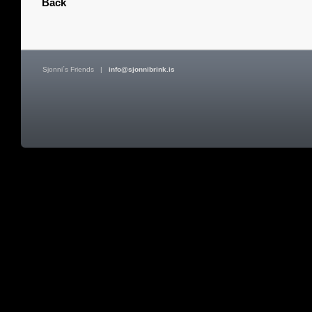
Back
Sjonni´s Friends
|
info@sjonnibrink.is