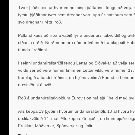
Tvær þjóðir, ein úr hvorum helmingi þáttarins, fengu að velja 
fyrstu þjóðirnar tvær sem dregnar voru upp úr hattinum sem f
svo dregnar í réttri röð.
Pólland kaus að ríða á vaðið fyrra undanúrslitakvöldið og Gri
síðasta orðið. Norðmenn eru númer tvö með framlag sitt Ha
tíundu í röðinni.
Í seinni undanúrslitariðli fengu Lettar og Slóvakar að velja sér
völdu sér að vera númer fimm en Lettar vildu vera númer 17.
framlagið áttundi í röðinni, en hljómsveitin A Friend in Londo
næstsíðust á svið.
Röð á undanúrslitakvöldum Eurovision má sjá í heild með þv
Alls keppa 19 þjóðir í hvorum undanúrslitariðli. 10 af hvoru k
úrslitakvöldið 14. maí. Alls keppa 25 þjóðir, en fimm þjóðir eiga
Frakkar, Þjóðverjar, Spánverjar og Ítalir.