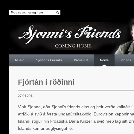
Music
Sjonni's Friends
Press Kit
News
Videos
Fjórtán í röðinni
27.04.2011
Vinir Sjonna, eða Sjonni’s friends eins og þeir verða kallaðir 
atriðið á svið á fyrsta undanúrslitakvöldi Eurovision keppnin
Íslandi stígur hin króatíska Daria Kinzer á svið með lag sitt Bre
Íslands kemur auglýsingahlé.